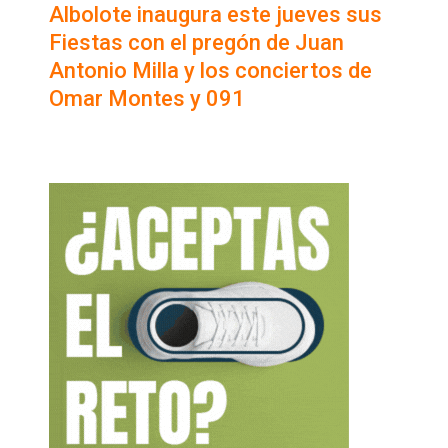
Albolote inaugura este jueves sus
Fiestas con el pregón de Juan
Antonio Milla y los conciertos de
Omar Montes y 091