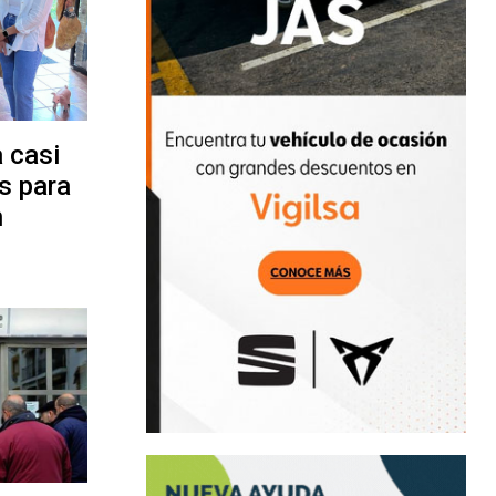
 casi
s para
n