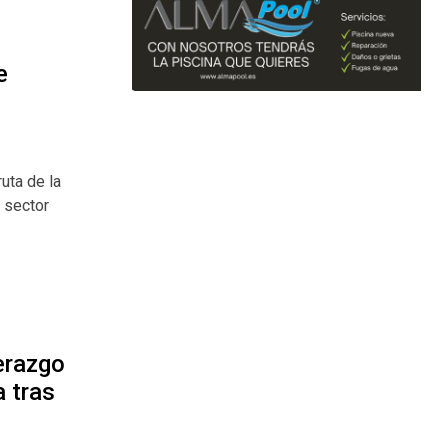
e
ruta de la
 sector
erazgo
 tras