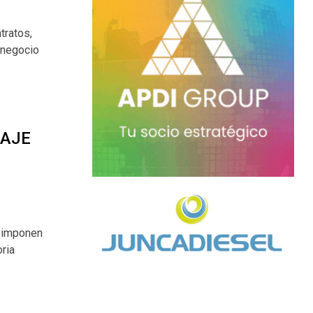
tratos,
a negocio
 AJE
e imponen
oria