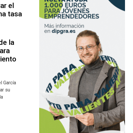
ar el
na tasa
de la
ara
iento
l García
zar su
la