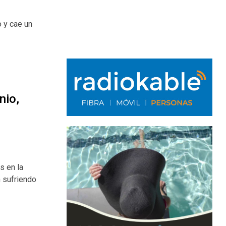
 y cae un
nio,
s en la
n sufriendo