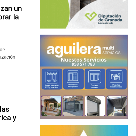
izan un
rar la
 de
lización
las
rica y