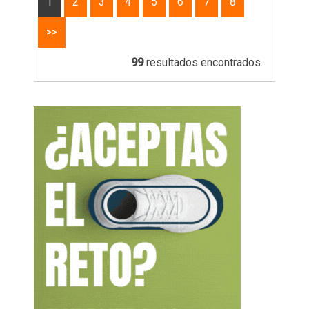
1
2
3
4
5
6
7
8
>>
99
resultados encontrados.