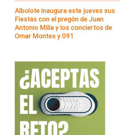
Albolote inaugura este jueves sus
Fiestas con el pregón de Juan
Antonio Milla y los conciertos de
Omar Montes y 091