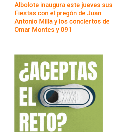
Albolote inaugura este jueves sus
Fiestas con el pregón de Juan
Antonio Milla y los conciertos de
Omar Montes y 091