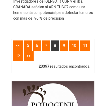
Investigadores del GENyO, la UGR y el ibs.
GRANADA señalan al ARN TUSC7 como una
herramienta con potencial para detectar tumores
con más del 96 % de precisión
<<
5
6
7
8
9
10
11
12
>>
23397
resultados encontrados.