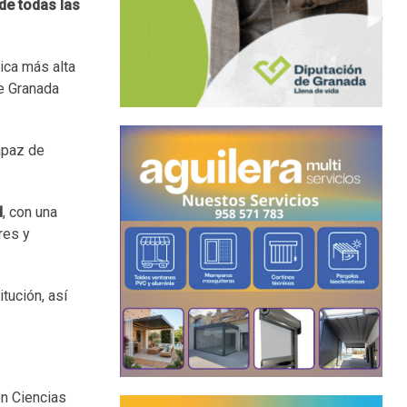
de todas las
nica más alta
ne Granada
apaz de
d
, con una
res y
tución, así
en Ciencias