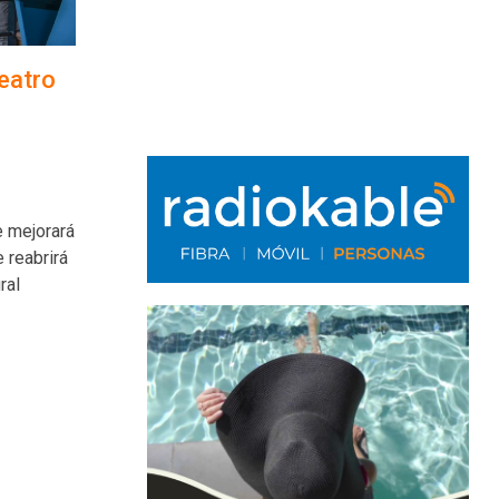
eatro
e mejorará
e reabrirá
ral