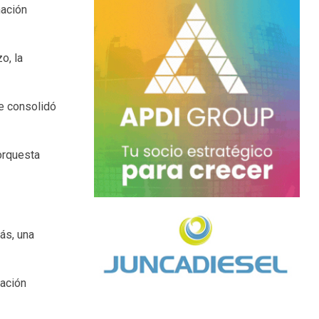
mación
o, la
ue consolidó
 orquesta
ás, una
mación