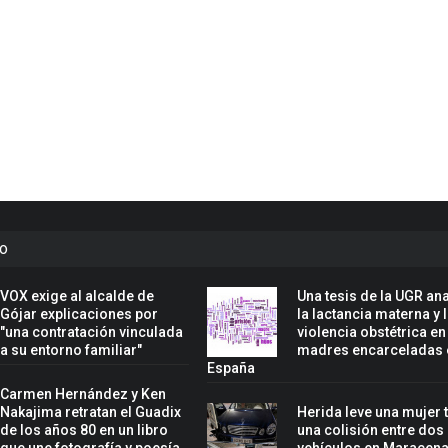
to
VOX exige al alcalde de
Una tesis de la UGR ana
Gójar explicaciones por
la lactancia materna y 
"una contratación vinculada
violencia obstétrica en
a su entorno familiar"
madres encarceladas 
España
Carmen Hernández y Ken
Nakajima retratan el Guadix
Herida leve una mujer 
de los años 80 en un libro
una colisión entre dos