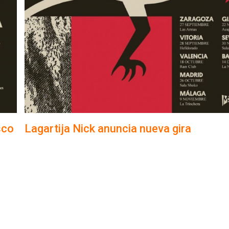
sco
Lagartija Nick anuncia nueva gira