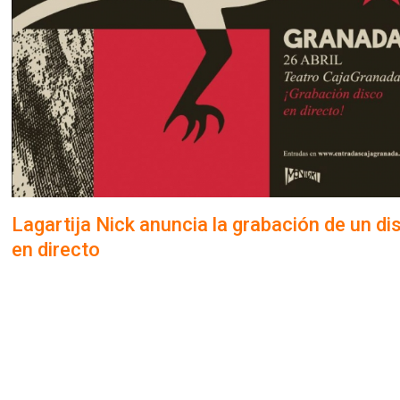
Lagartija Nick anuncia la grabación de un di
en directo