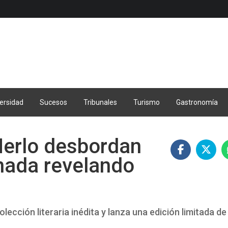
ersidad
Sucesos
Tribunales
Turismo
Gastronomía
Merlo desbordan
anada revelando
’
lección literaria inédita y lanza una edición limitada de