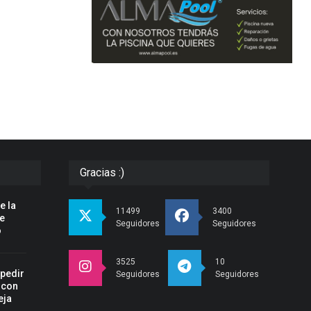
Gracias :)
e la
11499
3400
pe
Seguidores
Seguidores
o
3525
10
spedir
Seguidores
Seguidores
 con
eja