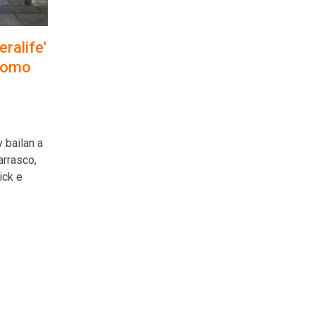
ralife'
 como
 bailan a
arrasco,
ick e