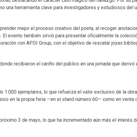
sonal, destacando el carácter casi mágico del hallazgo. Por su p
mo una herramienta clave para investigadores y estudiosos del 
render mejor el proceso creativo del poeta, al recoger anotaci
El evento también sirvió para presentar oficialmente la colecció
oración con APDI Group, con el objetivo de rescatar joyas biblio
, donde recibieron el cariño del público en una jornada que derivó
o 1.000 ejemplares, lo que refuerza el valor exclusivo de la obr
físico en la propia feria —en el stand número 60— como en venta o
próximo 3 de mayo, lo que ha incrementado aún más el interés de