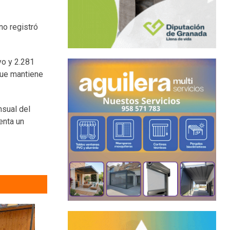
no registró
yo y 2.281
que mantiene
nsual del
enta un