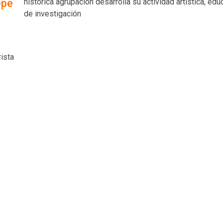
histórica agrupación desarrolla su actividad artística, edu
epe
de investigación
rista