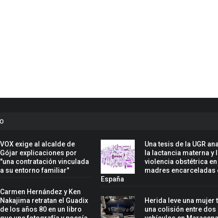
to
VOX exige al alcalde de
Una tesis de la UGR ana
Gójar explicaciones por
la lactancia materna y 
"una contratación vinculada
violencia obstétrica en
a su entorno familiar"
madres encarceladas 
España
Carmen Hernández y Ken
Nakajima retratan el Guadix
Herida leve una mujer 
de los años 80 en un libro
una colisión entre dos