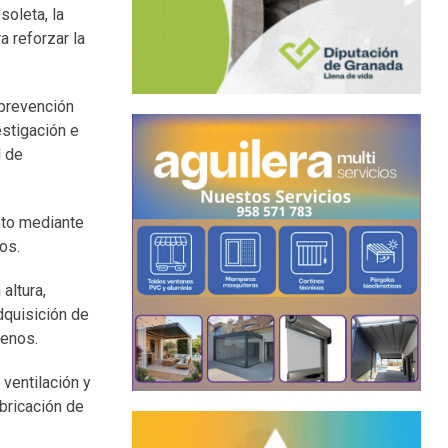
soleta, la
a reforzar la
 prevención
stigación e
l de
nto mediante
os.
altura,
dquisición de
genos.
 ventilación y
abricación de