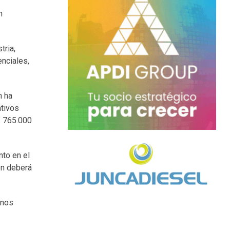
n
tria,
enciales,
n ha
ntivos
s 765.000
nto en el
én deberá
rnos