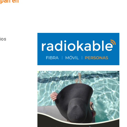
ipan en
dios