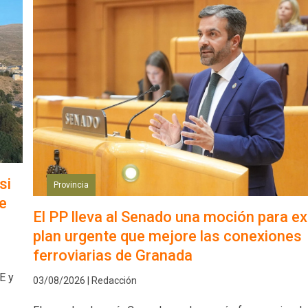
si
Provincia
e
El PP lleva al Senado una moción para exi
plan urgente que mejore las conexiones
ferroviarias de Granada
E y
03/08/2026 | Redacción