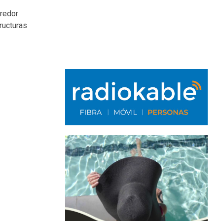
rredor
ructuras