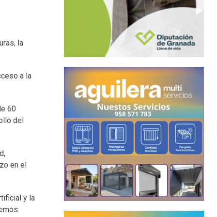
ras, la
cceso a la
de 60
ollo del
d,
zo en el
ficial y la
ebemos