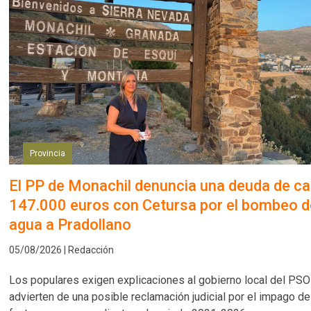
Provincia
El PP de Monachil denuncia una deuda de ca
147.000 euros con Cetursa por el bombeo d
agua a Pradollano
05/08/2026 | Redacción
Los populares exigen explicaciones al gobierno local del PSO
advierten de una posible reclamación judicial por el impago de