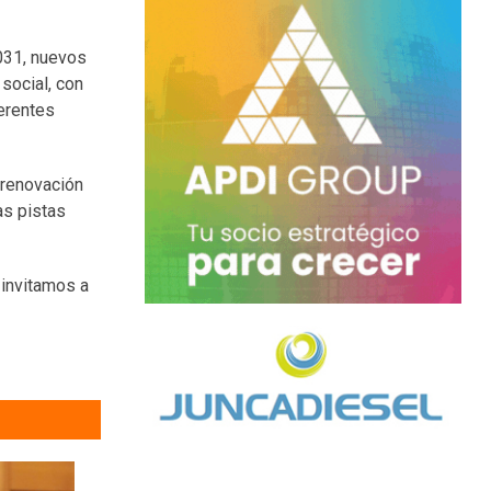
031, nuevos
social, con
erentes
 renovación
as pistas
 invitamos a