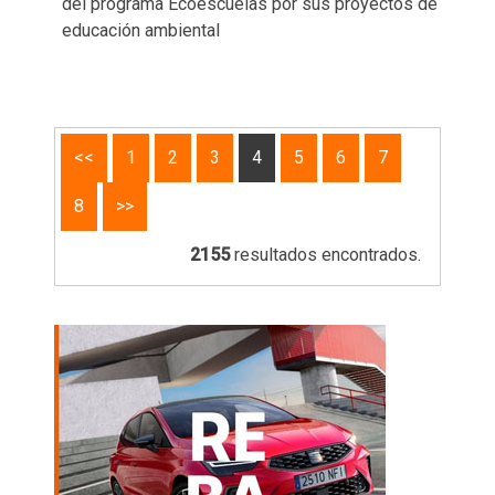
del programa Ecoescuelas por sus proyectos de
educación ambiental
<<
1
2
3
4
5
6
7
8
>>
2155
resultados encontrados.