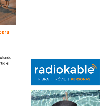
para
rotundo
tió el