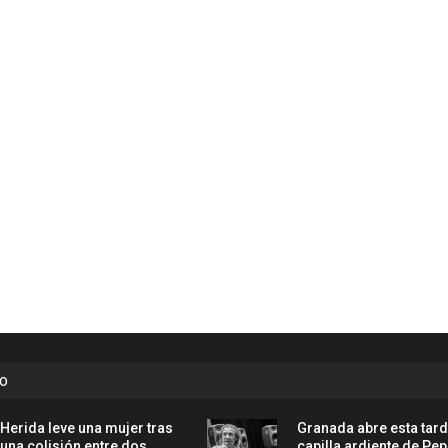
to
Herida leve una mujer tras
Granada abre esta tard
una colisión entre dos
capilla ardiente de Pe