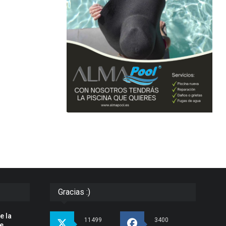
Gracias :)
e la
11499
3400
pe