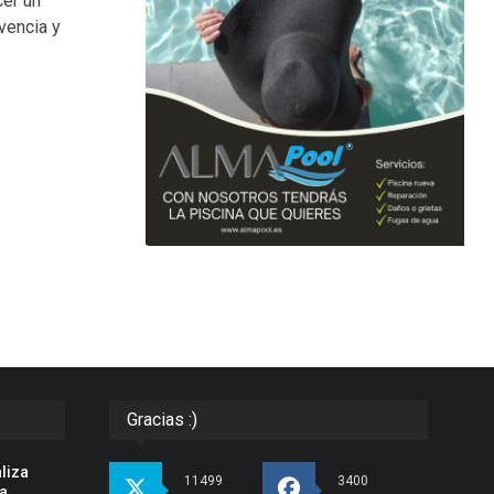
cer un
vencia y
Gracias :)
liza
11499
3400
la