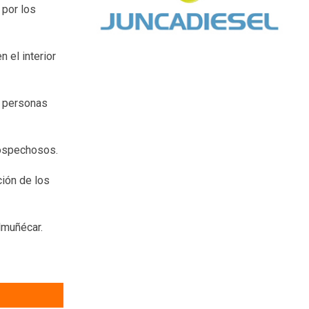
 por los
 el interior
es personas
 sospechosos.
ción de los
lmuñécar.