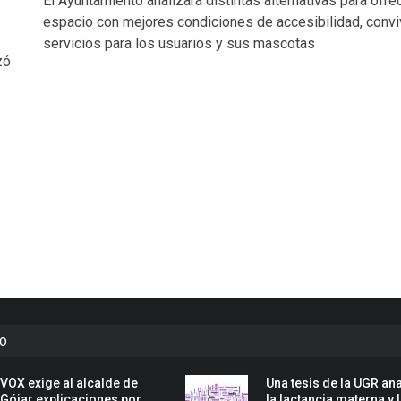
El Ayuntamiento analizará distintas alternativas para ofre
espacio con mejores condiciones de accesibilidad, convi
servicios para los usuarios y sus mascotas
zó
to
VOX exige al alcalde de
Una tesis de la UGR ana
Gójar explicaciones por
la lactancia materna y 