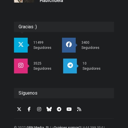
Habichuela
Gracias :)
11499
3400
Seguidores
Seguidores
3525
10
Seguidores
Seguidores
Síguenos
© 2022
GRN Media, SL
|
¿Quiénes somos?
| 644 399 354 |