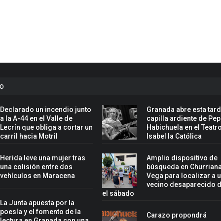
to
Declarado un incendio junto
Granada abre esta tard
a la A-44 en el Valle de
capilla ardiente de Pe
Lecrín que obliga a cortar un
Habichuela en el Teatr
carril hacia Motril
Isabel la Católica
Herida leve una mujer tras
Amplio dispositivo de
una colisión entre dos
búsqueda en Churriana
vehículos en Maracena
Vega para localizar a 
vecino desaparecido 
el sábado
La Junta apuesta por la
poesía y el fomento de la
Carazo propondrá
lectura en Granada con una