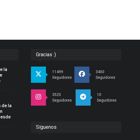
Gracias :)
e la
11499
3400
pe
Seguidores
Seguidores
o
3525
10
Seguidores
Seguidores
 de la
un
desde
Síguenos