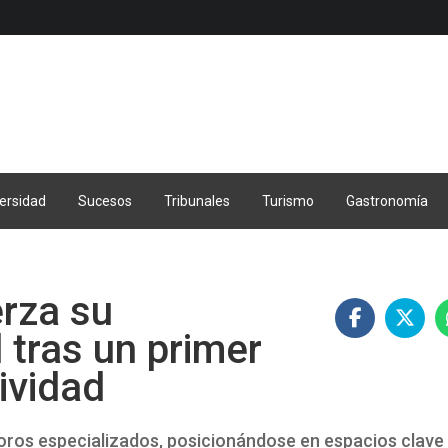
ersidad
Sucesos
Tribunales
Turismo
Gastronomía
erza su
 tras un primer
ividad
 foros especializados, posicionándose en espacios clave