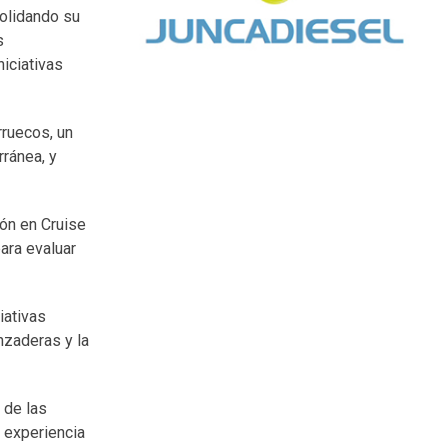
solidando su
s
iciativas
rruecos, un
rránea, y
ión en Cruise
para evaluar
iativas
nzaderas y la
 de las
y experiencia