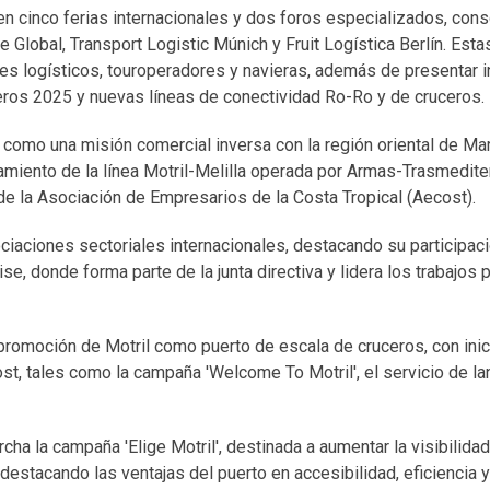
en cinco ferias internacionales y dos foros especializados, con
 Global, Transport Logistic Múnich y Fruit Logística Berlín. Esta
es logísticos, touroperadores y navieras, además de presentar in
eros 2025 y nuevas líneas de conectividad Ro-Ro y de cruceros.
 como una misión comercial inversa con la región oriental de Ma
miento de la línea Motril-Melilla operada por Armas-Trasmedite
e la Asociación de Empresarios de la Costa Tropical (Aecost).
ciaciones sectoriales internacionales, destacando su participac
e, donde forma parte de la junta directiva y lidera los trabajos 
promoción de Motril como puerto de escala de cruceros, con inic
st, tales como la campaña 'Welcome To Motril', el servicio de la
cha la campaña 'Elige Motril', destinada a aumentar la visibilidad
destacando las ventajas del puerto en accesibilidad, eficiencia 