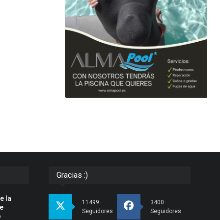
Gracias :)
e la
11499
3400
pe
Seguidores
Seguidores
o