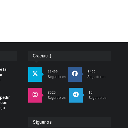
Gracias :)
e la
11499
3400
pe
Seguidores
Seguidores
o
3525
10
spedir
Seguidores
Seguidores
 con
eja
Síguenos