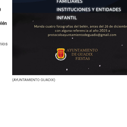
0
elén
,
mios
y
(AYUNTAMIENTO GUADIX)