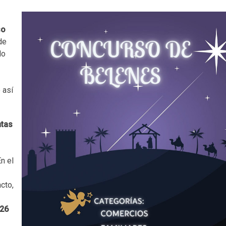
so
de
lo
 así
ntas
En el
cto,
 26