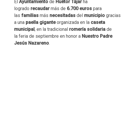
El
Ayuntamiento
de
Huétor Tájar
ha
logrado
recaudar
más de
6.700 euros
para
las
familias
más
necesitadas
del
municipio
gracias
a una
paella gigante
organizada en la
caseta
municipal
, en la tradicional
romería solidaria
de
la feria de septiembre en honor a
Nuestro Padre
Jesús Nazareno
.