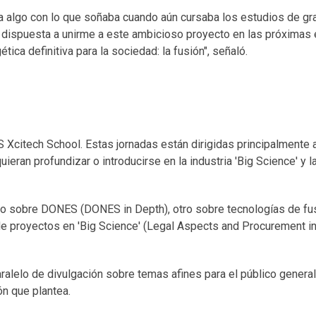
a algo con lo que soñaba cuando aún cursaba los estudios de gr
y dispuesta a unirme a este ambicioso proyecto en las próxima
tica definitiva para la sociedad: la fusión", señaló.
Xcitech School. Estas jornadas están dirigidas principalmente 
eran profundizar o introducirse en la industria 'Big Science' y 
uno sobre DONES (DONES in Depth), otro sobre tecnologías de fu
 de proyectos en 'Big Science' (Legal Aspects and Procurement i
ralelo de divulgación sobre temas afines para el público general
ón que plantea.