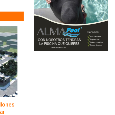
llones
ar