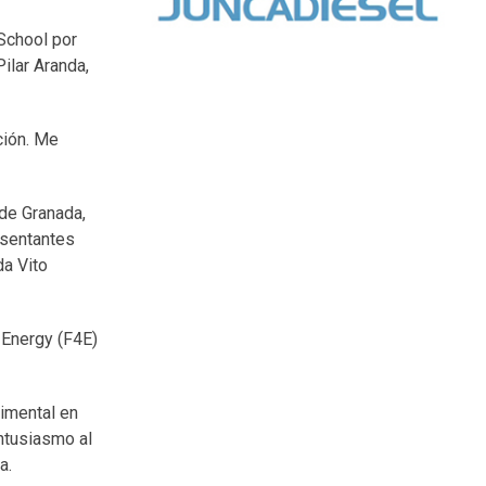
School por
Pilar Aranda,
ción. Me
de Granada,
esentantes
da Vito
 Energy (F4E)
rimental en
entusiasmo al
a.