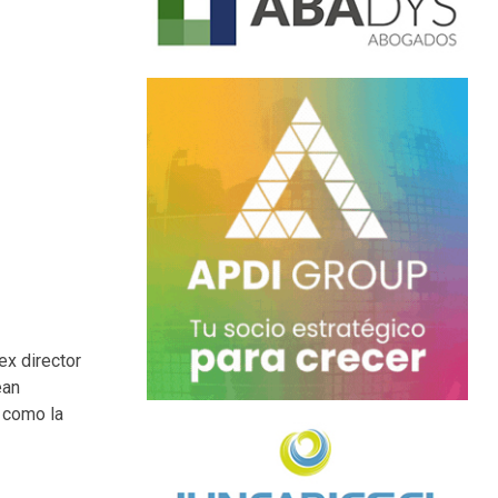
ex director
ean
 como la