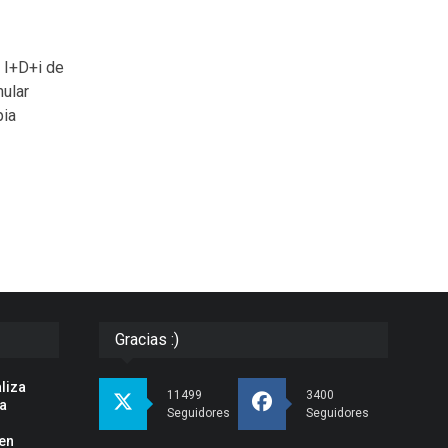
 I+D+i de
mular
pia
Gracias :)
liza
11499
3400
la
Seguidores
Seguidores
en