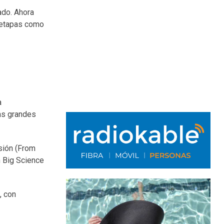
ado. Ahora
s etapas como
a
las grandes
sión (From
n Big Science
, con