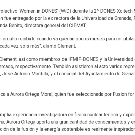
colectivo 'Women in DONES' (WiD) durante la 2º DONES Xcitech 
dón fue entregado por la ex rectora de la Universidad de Granada, 
anda Benito, directora general del CIEMAT.
 orgullo recibirlo cuando ya quedan pocos meses para mi jubila
 cada vez sois más", afirmó Clement.
a Clement, así como miembros de IFMIF-DONES y la Universidad 
Mercado, respectivamente. También asistieron al acto varios repr
 José Antonio Montilla; y el concejal del Ayuntamiento de Grana
eca a Aurora Ortega Moral, quien fue seleccionada por Fusion for
mplia experiencia investigadora en física nuclear teórica y expe
cia, Aurora Ortega aporta una gran cantidad de conocimientos y 
ión de la fusión y la energía sostenible es realmente inspirador