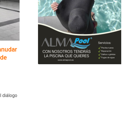
anudar
 de
l diálogo