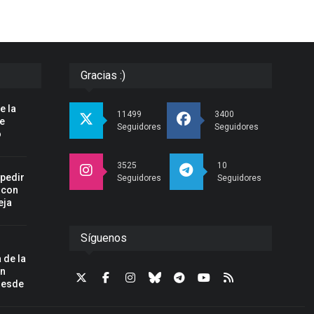
Gracias :)
e la
11499
3400
pe
Seguidores
Seguidores
o
3525
10
spedir
Seguidores
Seguidores
 con
eja
Síguenos
 de la
un
desde