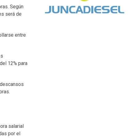
oras. Según
es será de
ollarse entre
os
 del 12% para
n descansos
oras.
ra salarial
das por el