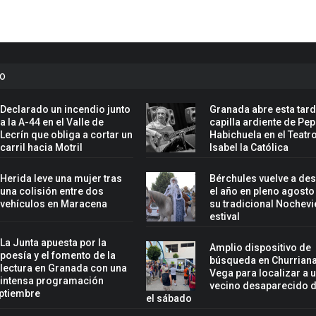
to
Declarado un incendio junto
Granada abre esta tard
a la A-44 en el Valle de
capilla ardiente de Pe
Lecrín que obliga a cortar un
Habichuela en el Teatr
carril hacia Motril
Isabel la Católica
Herida leve una mujer tras
Bérchules vuelve a de
una colisión entre dos
el año en pleno agosto
vehículos en Maracena
su tradicional Nochevi
estival
La Junta apuesta por la
Amplio dispositivo de
poesía y el fomento de la
búsqueda en Churriana
lectura en Granada con una
Vega para localizar a 
intensa programación
vecino desaparecido 
eptiembre
el sábado