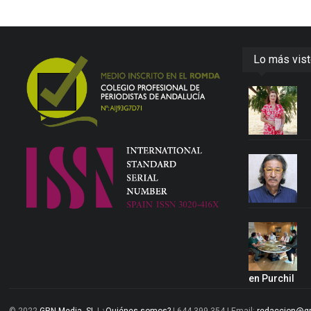
Lo más vis
en Purchil
© 2022
GRN Media, SL
|
¿Quiénes somos?
| 644 399 354 | Email:
redaccion@g