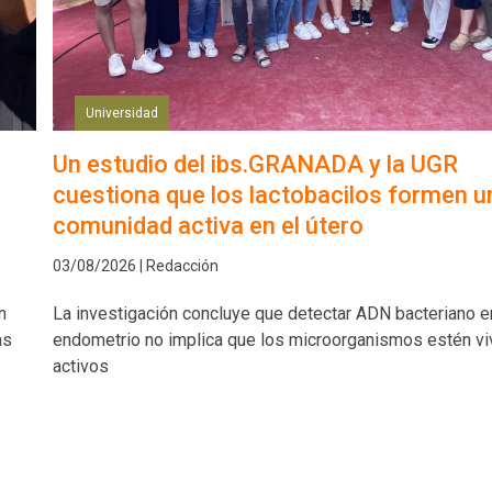
Universidad
Un estudio del ibs.GRANADA y la UGR
cuestiona que los lactobacilos formen u
comunidad activa en el útero
03/08/2026 | Redacción
n
La investigación concluye que detectar ADN bacteriano e
as
endometrio no implica que los microorganismos estén vi
activos