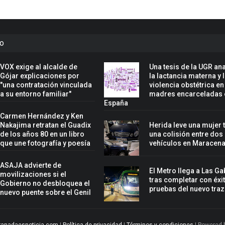
to
VOX exige al alcalde de
Una tesis de la UGR ana
Gójar explicaciones por
la lactancia materna y 
"una contratación vinculada
violencia obstétrica en
a su entorno familiar"
madres encarceladas 
España
Carmen Hernández y Ken
Nakajima retratan el Guadix
Herida leve una mujer 
de los años 80 en un libro
una colisión entre dos
que une fotografía y poesía
vehículos en Maracen
ASAJA advierte de
El Metro llega a Las Ga
movilizaciones si el
tras completar con éxit
Gobierno no desbloquea el
pruebas del nuevo tra
nuevo puente sobre el Genil
ranadaesnoticia.com
|
Política de privacidad
|
Términos y condiciones
| Powered 