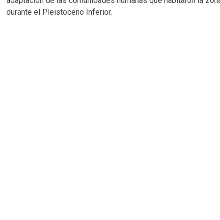
adaptación de las comunidades humanas que habitaron la zon
durante el Pleistoceno Inferior.