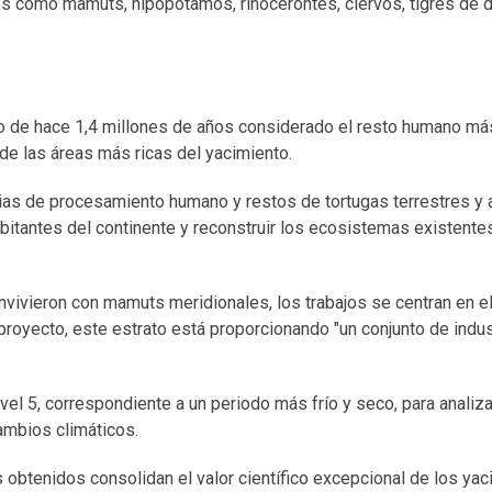
 como mamuts, hipopótamos, rinocerontes, ciervos, tigres de 
ño de hace 1,4 millones de años considerado el resto humano má
 de las áreas más ricas del yacimiento.
ias de procesamiento humano y restos de tortugas terrestres y 
bitantes del continente y reconstruir los ecosistemas existente
ivieron con mamuts meridionales, los trabajos se centran en el
 proyecto, este estrato está proporcionando "un conjunto de indust
el 5, correspondiente a un periodo más frío y seco, para analiz
ambios climáticos.
btenidos consolidan el valor científico excepcional de los ya