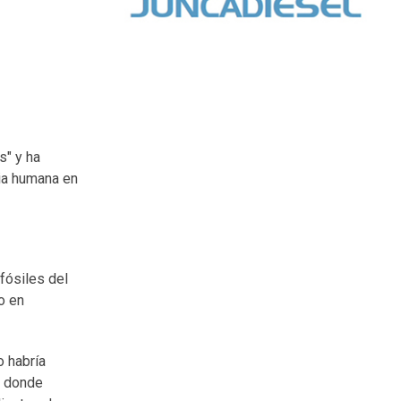
s" y ha
cia humana en
fósiles del
o en
o habría
, donde