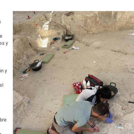
s
de
es y
ón y
el
obre