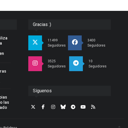
Gracias :)
liza
11499
3400
la
Seguidores
Seguidores
en
3525
10
Seguidores
Seguidores
tras
a
Síguenos
bias
o las
zado
by
Palabrea
.