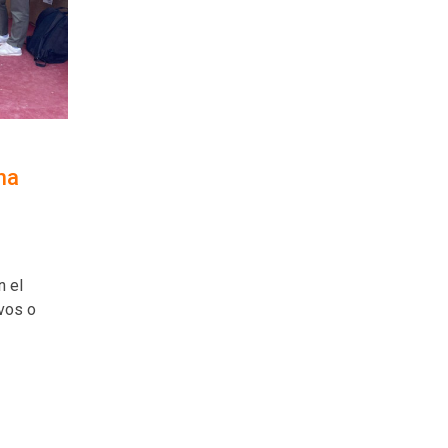
na
n el
vos o