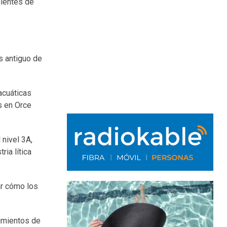
dientes de
s antiguo de
acuáticas
s en Orce
 nivel 3A,
ria lítica
ar cómo los
cimientos de