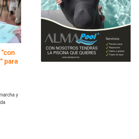
 “con
” para
 marcha y
ada