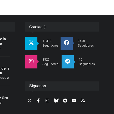
Gracias :)
e la
11499
3400
pe
Seguidores
Seguidores
o
3525
10
Seguidores
Seguidores
 de la
un
desde
Síguenos
e Oro
a