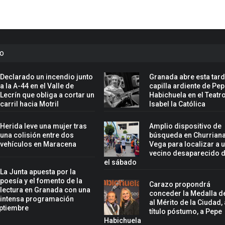
to
Declarado un incendio junto
Granada abre esta tard
a la A-44 en el Valle de
capilla ardiente de Pe
Lecrín que obliga a cortar un
Habichuela en el Teatr
carril hacia Motril
Isabel la Católica
Herida leve una mujer tras
Amplio dispositivo de
una colisión entre dos
búsqueda en Churriana
vehículos en Maracena
Vega para localizar a 
vecino desaparecido 
el sábado
La Junta apuesta por la
poesía y el fomento de la
Carazo propondrá
lectura en Granada con una
conceder la Medalla d
intensa programación
al Mérito de la Ciudad, 
eptiembre
título póstumo, a Pepe
Habichuela