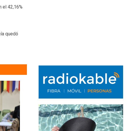
n el 42,16%
cía quedó