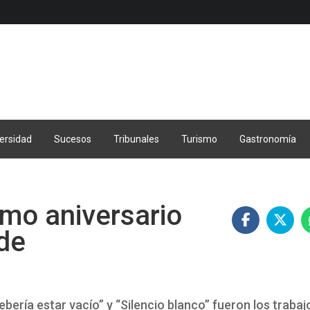
ersidad
Sucesos
Tribunales
Turismo
Gastronomía
imo aniversario
de
ebería estar vacío” y “Silencio blanco” fueron los trabaj