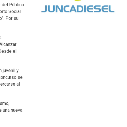
o del Público
orto Social
o”. Por su
s
“Alcanzar
 Desde el
 juvenil y
 concurso se
cercarse al
ismo,
le una nueva