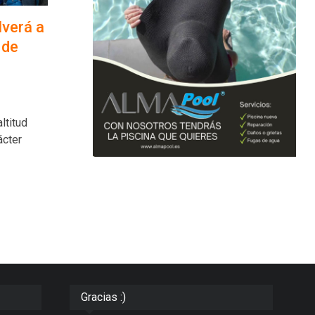
lverá a
 de
ltitud
ácter
Gracias :)