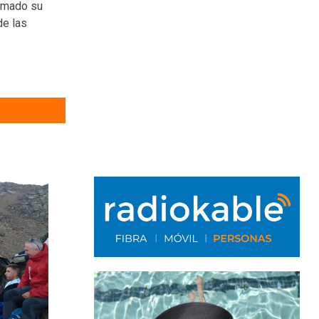
irmado su
de las