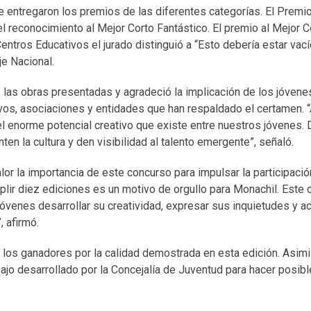
se entregaron los premios de las diferentes categorías. El Premi
el reconocimiento al Mejor Corto Fantástico. El premio al Mejor C
entros Educativos el jurado distinguió a “Esto debería estar vací
je Nacional.
e las obras presentadas y agradeció la implicación de los jóvene
ivos, asociaciones y entidades que han respaldado el certamen. 
l enorme potencial creativo que existe entre nuestros jóvenes.
n la cultura y den visibilidad al talento emergente”, señaló.
or la importancia de este concurso para impulsar la participación
plir diez ediciones es un motivo de orgullo para Monachil. Este
óvenes desarrollar su creatividad, expresar sus inquietudes y a
, afirmó.
, a los ganadores por la calidad demostrada en esta edición. Asim
bajo desarrollado por la Concejalía de Juventud para hacer posib