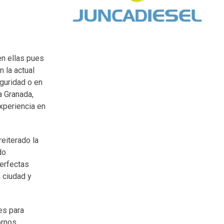
en ellas pues
 la actual
eguridad o en
a Granada,
experiencia en
reiterado la
do
perfectas
a ciudad y
es para
ornos