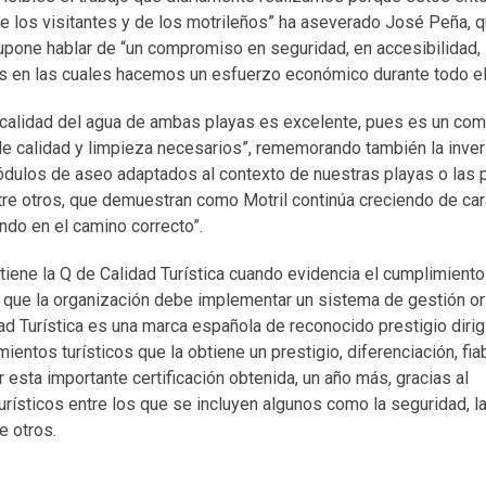
de los visitantes y de los motrileños” ha aseverado José Peña, 
supone hablar de “un compromiso en seguridad, en accesibilidad,
yas en las cuales hacemos un esfuerzo económico durante todo el
a calidad del agua de ambas playas es excelente, pues es un c
de calidad y limpieza necesarios”, rememorando también la inve
dulos de aseo adaptados al contexto de nuestras playas o las 
tre otros, que demuestran como Motril continúa creciendo de cara
ndo en el camino correcto”.
obtiene la Q de Calidad Turística cuando evidencia el cumplimiento
l que la organización debe implementar un sistema de gestión or
dad Turística es una marca española de reconocido prestigio dirig
ientos turísticos que la obtiene un prestigio, diferenciación, fiab
 esta importante certificación obtenida, un año más, gracias al
urísticos entre los que se incluyen algunos como la seguridad, la
ntre otros.