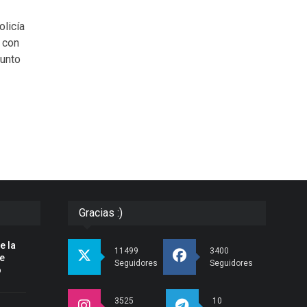
olicía
 con
unto
Gracias :)
e la
11499
3400
pe
Seguidores
Seguidores
o
3525
10