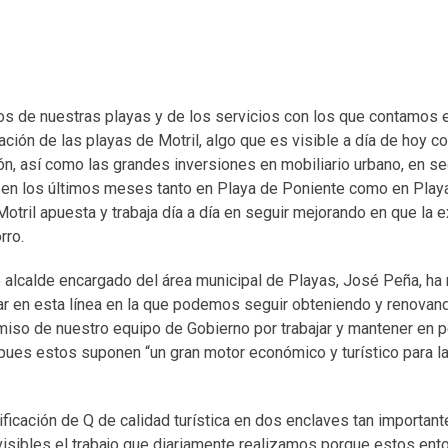
s de nuestras playas y de los servicios con los que contamos 
ión de las playas de Motril, algo que es visible a día de hoy con
ión, así como las grandes inversiones en mobiliario urbano, en s
 en los últimos meses tanto en Playa de Poniente como en Play
otril apuesta y trabaja día a día en seguir mejorando en que la 
orro.
e alcalde encargado del área municipal de Playas, José Peña, ha 
jar en esta línea en la que podemos seguir obteniendo y renovan
iso de nuestro equipo de Gobierno por trabajar y mantener en 
, pues estos suponen “un gran motor económico y turístico para l
ficación de Q de calidad turística en dos enclaves tan important
isibles el trabajo que diariamente realizamos porque estos ent