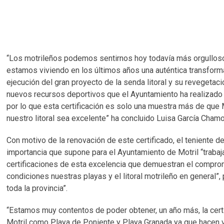
“Los motrileños podemos sentirnos hoy todavía más orgulloso
estamos viviendo en los últimos años una auténtica transformac
ejecución del gran proyecto de la senda litoral y su revegetac
nuevos recursos deportivos que el Ayuntamiento ha realizado
por lo que esta certificación es solo una muestra más de que M
nuestro litoral sea excelente” ha concluido Luisa García Cham
Con motivo de la renovación de este certificado, el teniente d
importancia que supone para el Ayuntamiento de Motril “traba
certificaciones de esta excelencia que demuestran el comprom
condiciones nuestras playas y el litoral motrileño en general”
toda la provincia”.
“Estamos muy contentos de poder obtener, un año más, la certi
Motril como Playa de Poniente y Playa Granada ya que hacen v