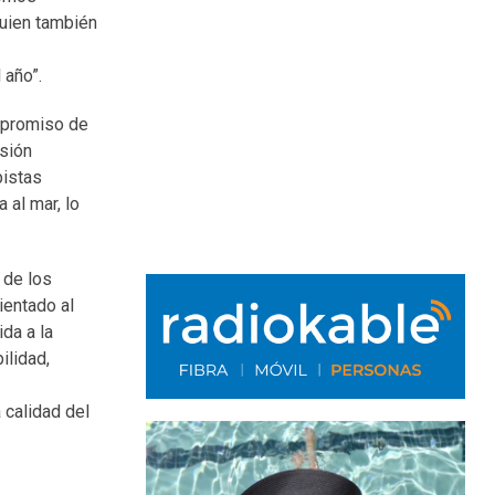
quien también
 año”.
ompromiso de
rsión
pistas
 al mar, lo
 de los
ientado al
ida a la
ilidad,
 calidad del