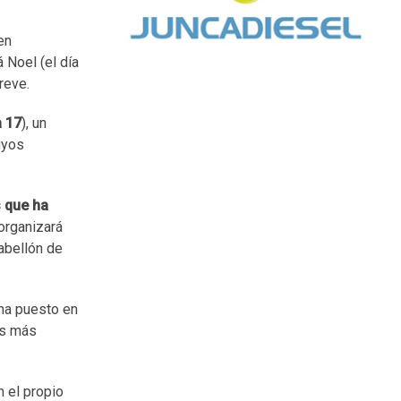
en
 Noel (el día
eve.​
a 17
), un
cuyos
s que ha
organizará
Pabellón de
 ha puesto en
os más
n el propio