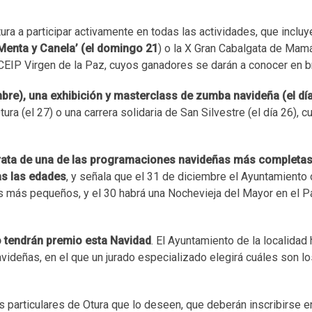
ura a participar activamente en todas las actividades, que incluy
Menta y Canela’ (el domingo 21
) o la X Gran Cabalgata de Mamá
 CEIP Virgen de la Paz, cuyos ganadores se darán a conocer en br
re), una exhibición y masterclass de zumba navideña (el dí
ra (el 27) o una carrera solidaria de San Silvestre (el día 26), 
 trata de una de las programaciones navideñas más completa
as las edades
, y señala que el 31 de diciembre el Ayuntamiento 
los más pequeños, y el 30 habrá una Nochevieja del Mayor en el 
o tendrán premio esta Navidad
. El Ayuntamiento de la localidad
ideñas, en el que un jurado especializado elegirá cuáles son l
s particulares de Otura que lo deseen, que deberán inscribirse e