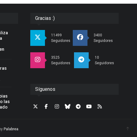
Gracias :)
liza
11499
3400
la
Seguidores
Seguidores
en
3525
10
Seguidores
Seguidores
tras
a
Síguenos
bias
o las
zado
by
Palabrea
.