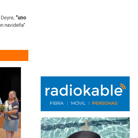
 Deyre,
“uno
ón navideña”.