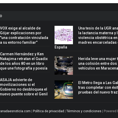
to
VOX exige al alcalde de
Una tesis de la UGR ana
Gójar explicaciones por
la lactancia materna y 
"una contratación vinculada
violencia obstétrica en
a su entorno familiar"
madres encarceladas 
España
Carmen Hernández y Ken
Nakajima retratan el Guadix
Herida leve una mujer 
de los años 80 en un libro
una colisión entre dos
que une fotografía y poesía
vehículos en Maracen
ASAJA advierte de
El Metro llega a Las Ga
movilizaciones si el
tras completar con éxit
Gobierno no desbloquea el
pruebas del nuevo tra
nuevo puente sobre el Genil
ranadaesnoticia.com
|
Política de privacidad
|
Términos y condiciones
| Powered 