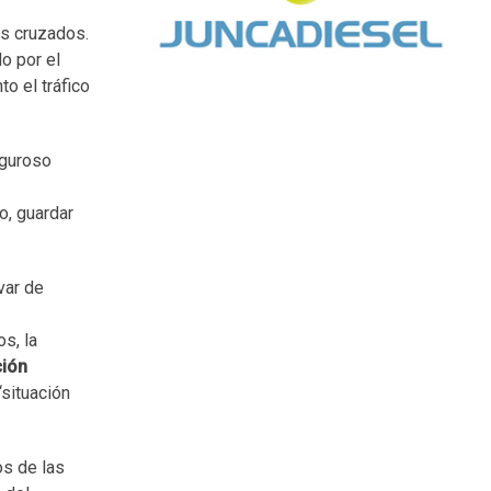
os cruzados.
o por el
to el tráfico
iguroso
o, guardar
ivar de
s
os, la
ción
“situación
os de las