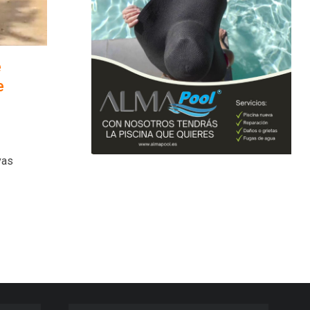
e
e
vas