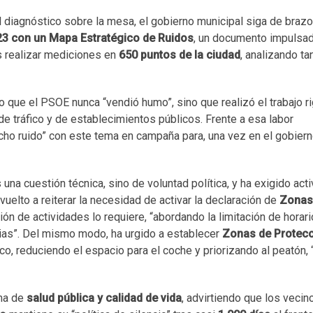
 el diagnóstico sobre la mesa, el gobierno municipal siga de braz
3 con un Mapa Estratégico de Ruidos
, un documento impulsad
s realizar mediciones en
650 puntos de la ciudad
, analizando tan
o que el PSOE nunca “vendió humo”, sino que realizó el trabajo r
de tráfico y de establecimientos públicos. Frente a esa labor
cho ruido” con este tema en campaña para, una vez en el gobiern
 una cuestión técnica, sino de voluntad política, y ha exigido act
vuelto a reiterar la necesidad de activar la declaración de
Zona
ón de actividades lo requiere, “abordando la limitación de horari
ncias”. Del mismo modo, ha urgido a establecer
Zonas de Protec
co, reduciendo el espacio para el coche y priorizando al peatón, 
ema de
salud pública y calidad de vida
, advirtiendo que los vecin