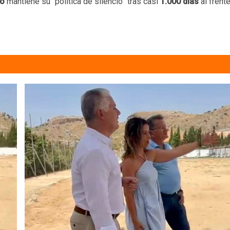
zo
mantiene su “política de silencio” tras casi
1.000 días
al frent