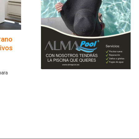
rano
ivos
para