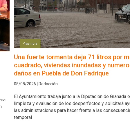
Provincia
Una fuerte tormenta deja 71 litros por m
cuadrado, viviendas inundadas y numer
daños en Puebla de Don Fadrique
08/08/2026 | Redacción
El Ayuntamiento trabaja junto a la Diputación de Granada e
ara
limpieza y evaluación de los desperfectos y solicitará a
n
las administraciones para hacer frente a las consecuenci
temporal