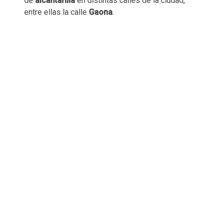
de
alcantarilla
en distintas calles de la ciudad,
entre ellas la calle
Gaona
.