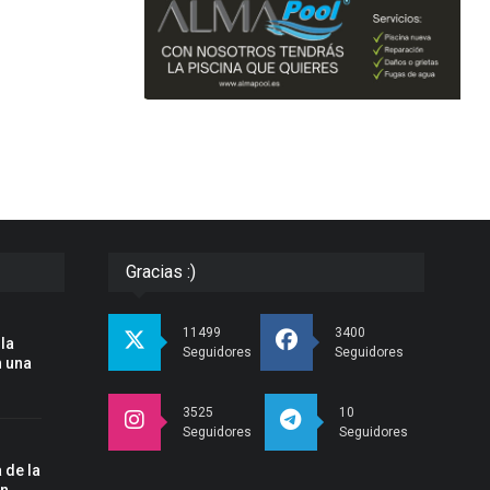
Gracias :)
a
11499
3400
 la
Seguidores
Seguidores
n una
3525
10
Seguidores
Seguidores
 de la