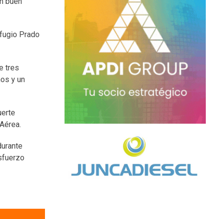
en buen
efugio Prado
e tres
ños y un
uerte
 Aérea.
durante
esfuerzo