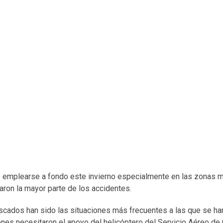
que emplearse a fondo este invierno especialmente en las zonas
raron la mayor parte de los accidentes.
scados han sido las situaciones más frecuentes a las que se ha
ones necesitaron el apoyo del helicóptero del Servicio Aéreo de