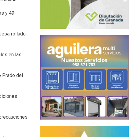
as y 49
desarrollado
los en las
o Prado del
diciones
s precauciones