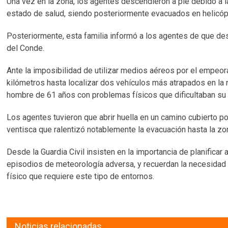
Una vez en la zona, los agentes descendieron a pie debido a la
estado de salud, siendo posteriormente evacuados en helicópt
Posteriormente, esta familia informó a los agentes de que de
del Conde.
Ante la imposibilidad de utilizar medios aéreos por el empeora
kilómetros hasta localizar dos vehículos más atrapados en la
hombre de 61 años con problemas físicos que dificultaban su 
Los agentes tuvieron que abrir huella en un camino cubierto p
ventisca que ralentizó notablemente la evacuación hasta la z
Desde la Guardia Civil insisten en la importancia de planifica
episodios de meteorología adversa, y recuerdan la necesidad 
físico que requiere este tipo de entornos.
Noticias relacionadas