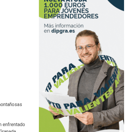
 montañosas
n enfrentado
 Granada.