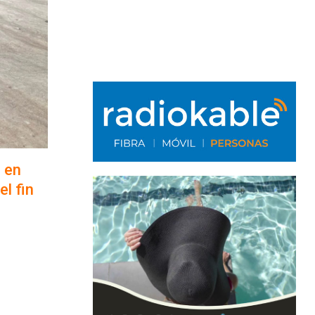
s en
l fin