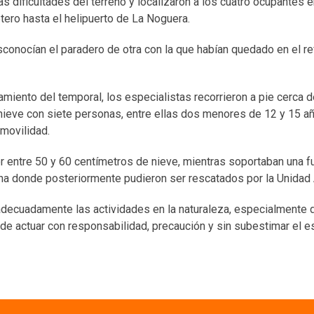
s dificultades del terreno y localizaron a los cuatro ocupantes 
ero hasta el helipuerto de La Noguera.
sconocían el paradero de otra con la que habían quedado en el r
miento del temporal, los especialistas recorrieron a pie cerca d
 nieve con siete personas, entre ellas dos menores de 12 y 15 a
movilidad.
or entre 50 y 60 centímetros de nieve, mientras soportaban una f
ona donde posteriormente pudieron ser rescatados por la Unidad
r adecuadamente las actividades en la naturaleza, especialmente 
de actuar con responsabilidad, precaución y sin subestimar el 