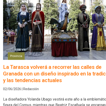
Provincia
La Tarasca volverá a recorrer las calles de
Granada con un diseño inspirado en la tradic
y las tendencias actuales
02/06/2026 | Redacción
La diseñadora Yolanda Ubago vestirá este año a la emblemáti
figura del Corpus, mientras que Beatriz Escañuela se encargar