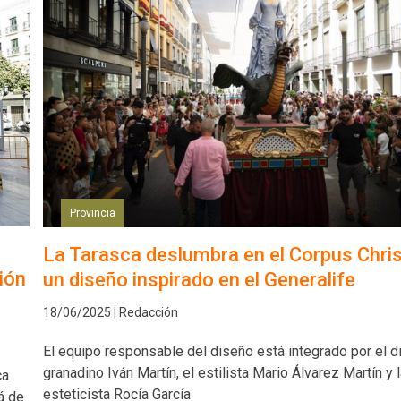
Provincia
La Tarasca deslumbra en el Corpus Chris
ión
un diseño inspirado en el Generalife
18/06/2025 | Redacción
El equipo responsable del diseño está integrado por el 
granadino Iván Martín, el estilista Mario Álvarez Martín y 
ca
esteticista Rocía García
á de