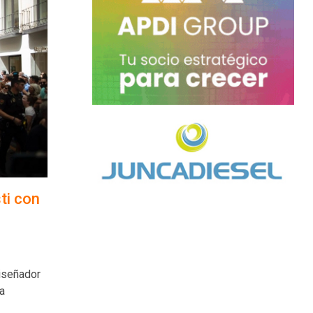
ti con
diseñador
la