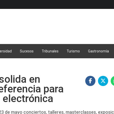
ersidad
Sucesos
Tribunales
Turismo
Gastronomía
solida en
eferencia para
a electrónica
23 de mayo conciertos, talleres, masterclasses, exposi