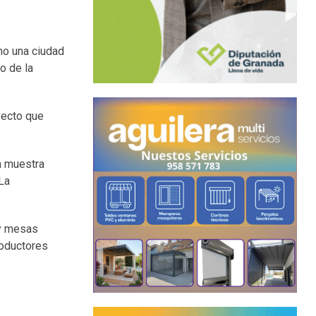
mo una ciudad
o de la
yecto que
a muestra
 La
 y mesas
roductores