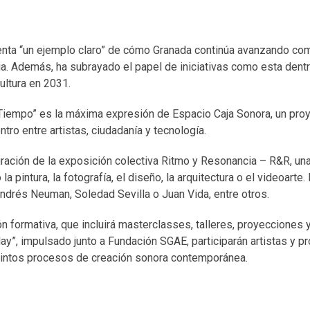
senta “un ejemplo claro” de cómo Granada continúa avanzando co
rdia. Además, ha subrayado el papel de iniciativas como esta dentr
ultura en 2031.
 Tiempo” es la máxima expresión de Espacio Caja Sonora, un pro
ro entre artistas, ciudadanía y tecnología.
uración de la exposición colectiva Ritmo y Resonancia – R&R, un
 pintura, la fotografía, el diseño, la arquitectura o el videoarte.
ndrés Neuman, Soledad Sevilla o Juan Vida, entre otros.
ón formativa, que incluirá masterclasses, talleres, proyecciones
ay”, impulsado junto a Fundación SGAE, participarán artistas y p
istintos procesos de creación sonora contemporánea.