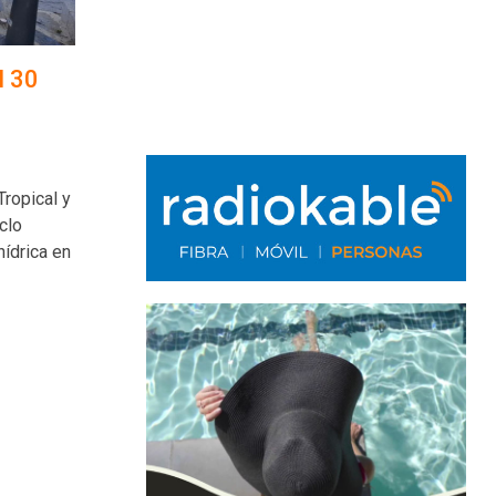
l 30
ropical y
clo
hídrica en