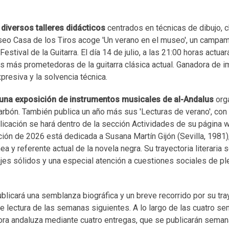
diversos talleres didácticos
centrados en técnicas de dibujo, 
useo Casa de los Tiros acoge 'Un verano en el museo', un campa
stival de la Guitarra. El día 14 de julio, a las 21:00 horas actua
s más prometedoras de la guitarra clásica actual. Ganadora de 
presiva y la solvencia técnica.
a una exposición de instrumentos musicales de al-Andalus
org
rbón. También publica un año más sus 'Lecturas de verano', con e
icación se hará dentro de la sección Actividades de su página w
ión de 2026 está dedicada a Susana Martín Gijón (Sevilla, 1981)
y referente actual de la novela negra. Su trayectoria literaria s
ajes sólidos y una especial atención a cuestiones sociales de pl
ublicará una semblanza biográfica y un breve recorrido por su tra
de lectura de las semanas siguientes. A lo largo de las cuatro s
tora andaluza mediante cuatro entregas, que se publicarán sema