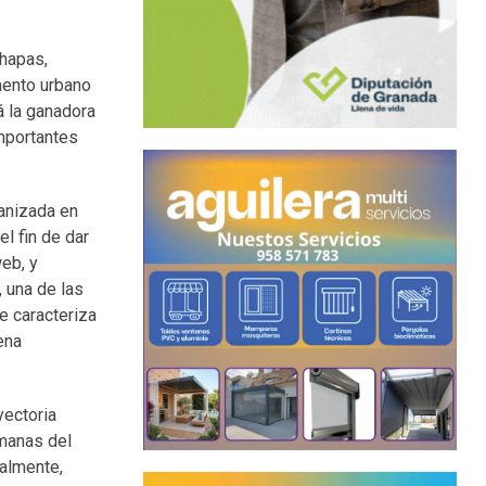
chapas,
mento urbano
rá la ganadora
importantes
anizada en
l fin de dar
eb, y
, una de las
e caracteriza
ena
yectoria
emanas del
nalmente,