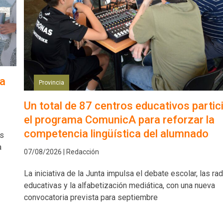
ña
Provincia
Un total de 87 centros educativos partic
el programa ComunicA para reforzar la
competencia lingüística del alumnado
as
a
07/08/2026 | Redacción
La iniciativa de la Junta impulsa el debate escolar, las ra
educativas y la alfabetización mediática, con una nueva
convocatoria prevista para septiembre