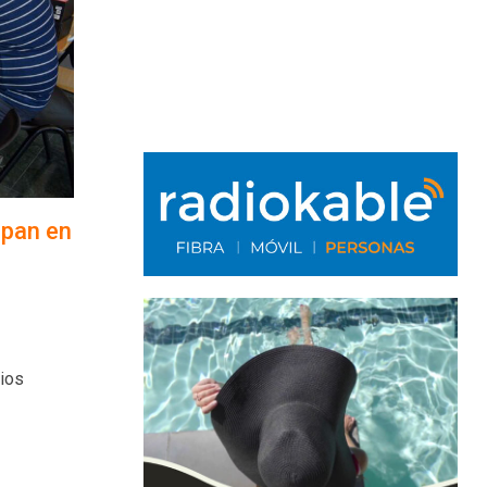
ipan en
dios