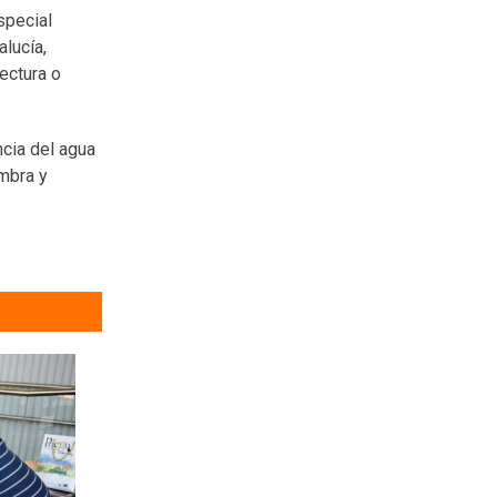
especial
alucía,
ectura o
ncia del agua
ambra y