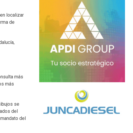
en localizar
forma de
dalucía,
consulta más
sos más
dibujos se
iados del
r mandato del