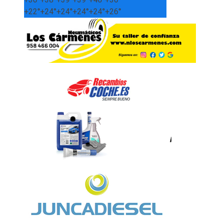
+
22°
+
24°
+
24°
+
24°
+
24°
+
26°