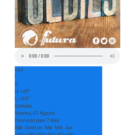
+
34
°
C
H:
+
35°
L:
+
23°
Granada
Viernes, 07 Agosto
Previsión para 7 días
Sáb
Dom
Lun
Mar
Mié
Jue
+
36°
+
38°
+
39°
+
39°
+
40°
+
36°