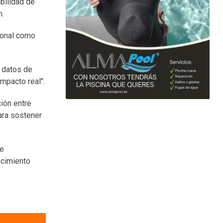
ibilidad de
n.
ional como
e datos de
impacto real".
ción entre
para sostener
de
ecimiento