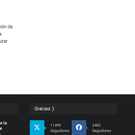
ión de
a
nzar
Gracias :)
e la
11499
3400
pe
Seguidores
Seguidores
o