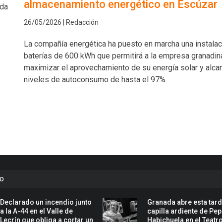
almacenamiento energético en Escúzar
nda
26/05/2026 | Redacción
La compañía energética ha puesto en marcha una instalac
baterías de 600 kWh que permitirá a la empresa granadin
maximizar el aprovechamiento de su energía solar y alca
niveles de autoconsumo de hasta el 97%
to
Declarado un incendio junto
Granada abre esta tard
a la A-44 en el Valle de
capilla ardiente de Pe
Lecrín que obliga a cortar un
Habichuela en el Teatr