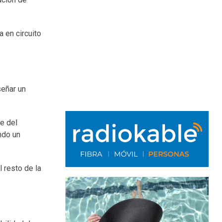
 en circuito
señar un
se del
ndo un
 resto de la