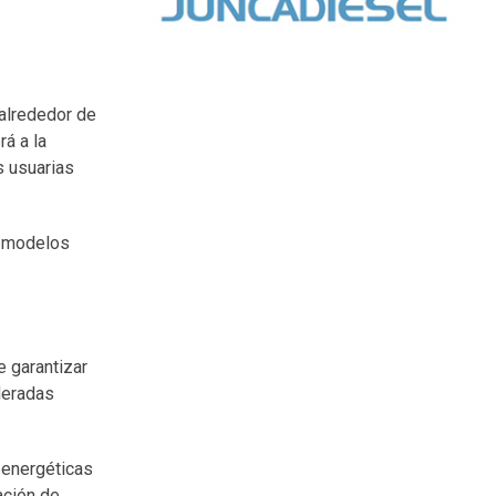
 alrededor de
rá a la
s usuarias
e modelos
e garantizar
ideradas
 energéticas
ación de