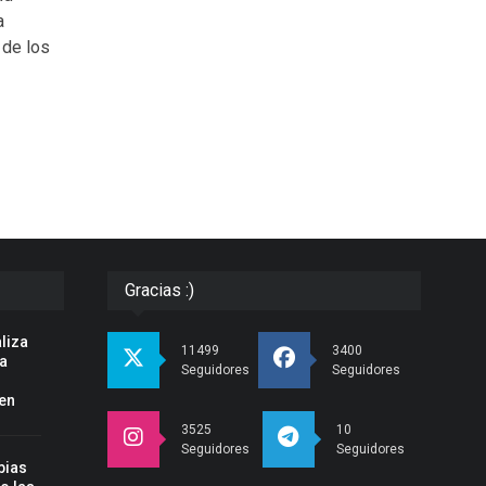
a
 de los
Gracias :)
liza
11499
3400
la
Seguidores
Seguidores
en
3525
10
Seguidores
Seguidores
bias