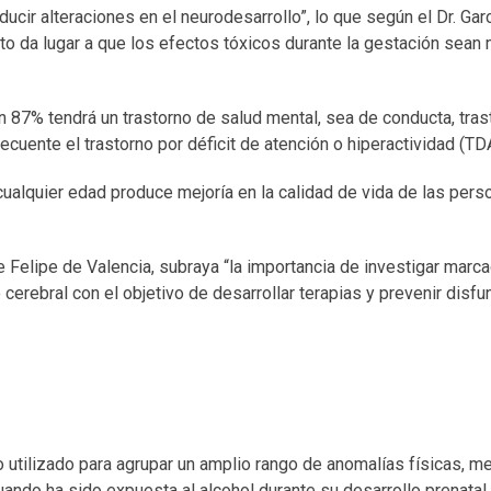
ucir alteraciones en el neurodesarrollo”, lo que según el Dr. Gar
to da lugar a que los efectos tóxicos durante la gestación sean
un 87% tendrá un trastorno de salud mental, sea de conducta, tras
ecuente el trastorno por déficit de atención o hiperactividad (T
ualquier edad produce mejoría en la calidad de vida de las per
e Felipe de Valencia, subraya “la importancia de investigar marc
 cerebral con el objetivo de desarrollar terapias y prevenir disf
o utilizado para agrupar un amplio rango de anomalías físicas, me
ndo ha sido expuesta al alcohol durante su desarrollo prenatal.