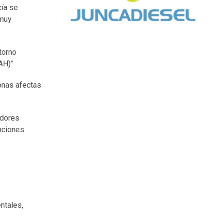
cía se
 muy
torno
DAH)”
sonas afectas
adores
unciones
ntales,