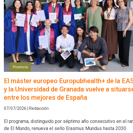
Provincia
El máster europeo Europubhealth+ de la EA
y la Universidad de Granada vuelve a situars
entre los mejores de España
07/07/2026 | Redacción
El programa, distinguido por séptimo año consecutivo en el ra
de El Mundo, renueva el sello Erasmus Mundus hasta 2030