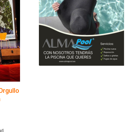
Orgullo
a
ud