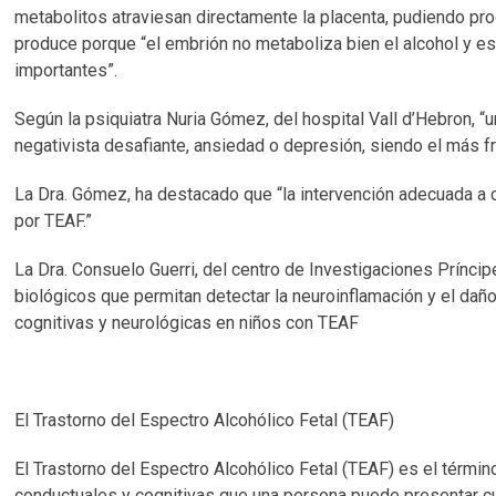
metabolitos atraviesan directamente la placenta, pudiendo prod
produce porque “el embrión no metaboliza bien el alcohol y es
importantes”.
Según la psiquiatra Nuria Gómez, del hospital Vall d’Hebron, “
negativista desafiante, ansiedad o depresión, siendo el más fr
La Dra. Gómez, ha destacado que “la intervención adecuada a c
por TEAF.”
La Dra. Consuelo Guerri, del centro de Investigaciones Príncip
biológicos que permitan detectar la neuroinflamación y el daño
cognitivas y neurológicas en niños con TEAF
El Trastorno del Espectro Alcohólico Fetal (TEAF)
El Trastorno del Espectro Alcohólico Fetal (TEAF) es el términ
conductuales y cognitivas que una persona puede presentar cua