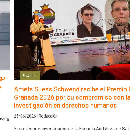
Provincia
SP
e
Amets Suess Schwend recibe el Premio 
Granada 2026 por su compromiso con l
investigación en derechos humanos
25/06/2026 | Redacción
nking
El profesor e investigador de la Escuela Andaluza de Sal