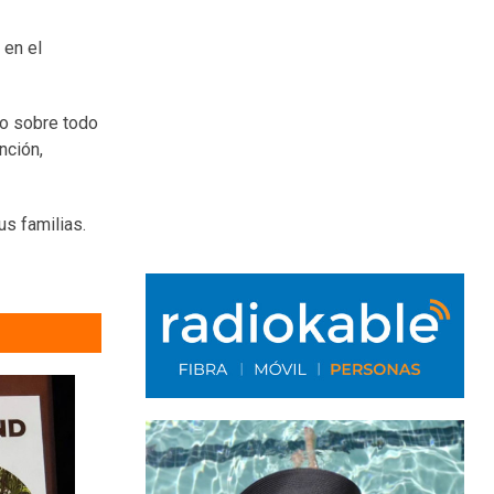
 en el
to sobre todo
nción,
s familias.