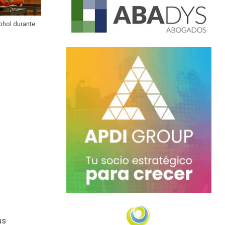
cohol durante
us