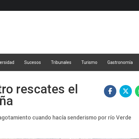
ersidad
Sucesos
Tribunales
Turismo
Gastronomía
tro rescates el
aña
agotamiento cuando hacía senderismo por río Verde