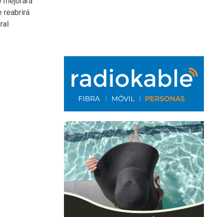
e mejorará
e reabrirá
ral