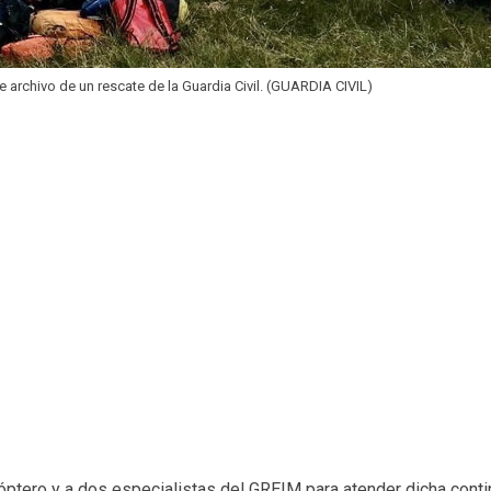
 archivo de un rescate de la Guardia Civil. (GUARDIA CIVIL)
icóptero y a dos especialistas del GREIM para atender dicha conti