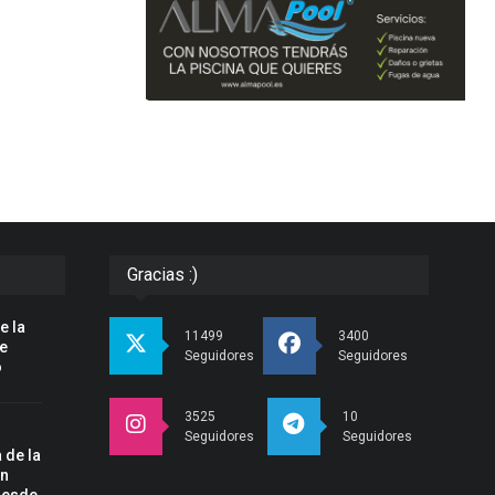
Gracias :)
e la
11499
3400
pe
Seguidores
Seguidores
o
3525
10
Seguidores
Seguidores
 de la
un