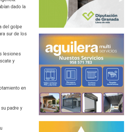
abían dado la
a del golpe
ara sur de los
as lesiones
escate y
gotamiento en
 su padre y
su