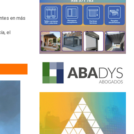
entes en más
ía, el