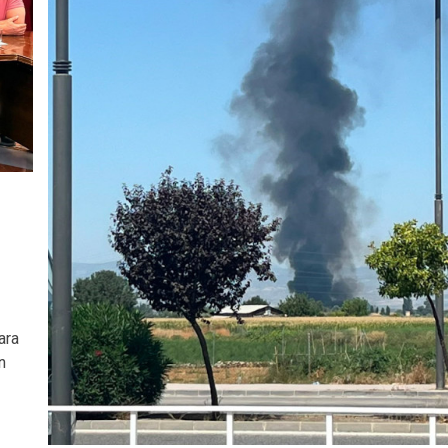
ara
n