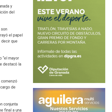
ranada y
ición del
s son
rayó el papel
 decir que
o “el mayor
te destacó la
da comenzó
a cargo de
ón conjunta
e final a una