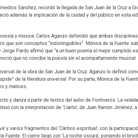
 Remedios Sánchez, recordó la llegada de San Juan de la Cruz a G
ció además la implicación de la ciudad y del público en esta ed
re poesía y música. Carlos Aganzo defendió que ambas disciplina
ó que son conceptos “indistinguibles”. Mónica de la Fuente sub
y Jorge Pardo afirmó que “a un buen poema el mejor cumplido es
onoció que no concibe la poesía sin el acompañamiento musical.
iversal de la obra de San Juan de la Cruz. Aganzo lo definió com
pide” de la literatura universal. Por su parte, Mónica de la Fuen
es y matices.
recto y danza a partir de textos del autor de Fontiveros. La vela
tinuó con la interpretación de ‘Llanto’, de Juan Ramón Jiménez, 
 y varios fragmentos del ‘Cántico espiritual’, con la participaci
Fuente. El cierre llegó con ‘La noche oscura’, poniendo el broch